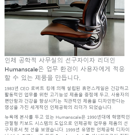
지역 설정
Opens
Opens
Opens
Opens
Opens
Opens
Opens
to
to
to
to
to
to
to
Facebook
Twitter
Linkedin
Instagram
Humanscale
Pinterest
YouTube
Blog
인체 공학적 사무실의 선구자이자 리더인
Humanscale은 업무 환경이 사용자에게 적응
할 수 있는 제품을 만듭니다.
1983년 CEO 로버트 킹에 의해 설립된 휴먼스케일은 건강하고
활동적인 업무를 위한 고기능성 제품을 중점에 두고, 사용자의
편안함과 건강을 향상시키는 직관적인 제품을 디자인한다는
명성을 가진 세계적인 인체공학의 리더가 되었습니다.
뉴욕에 본사를 두고 있는 Humanscale은 1990년대에 혁명적인
관절형 키보드 시스템의 도입으로 인체공학 업무용 제품의 선
구자로서 첫 선을 보였습니다. 1999년 유명한 인체공학 디자이