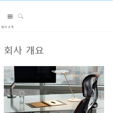
Open
Navigation
Click
Menu
to
회사 소개
로그인 또는 가입하기
Search
제품
회사 개요
인체공학
리소스
회사 소개
고객센터
Partners
고객지원
쇼룸