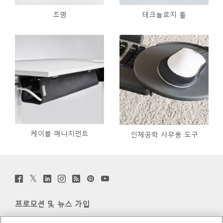
조명
테크놀로지 툴
케이블 매니지먼트
인체공학 사무용 도구
Twitter
Facebook
LinkedIn
Instagram
Humanscale
Pinterst
YouTube
(opens
(opens
(opens
(opens
Blog
(opens
(opens
new
new
new
new
(opens
new
new
window)
window)
window)
window)
new
window)
window)
프로모션 및 뉴스 가입
window)
이메일 가입