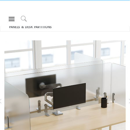
Open
모두 보기 구획 패널
SEPARATION
Navigation
Click
PANELS & DESK PARTITIONS
Menu
to
로그인 또는 가입하기
Search
제품
인체공학
리소스
회사 소개
SEPARATION PANELS & DESK
고객센터
PARTITIONS
Partners
고객지원
쇼룸