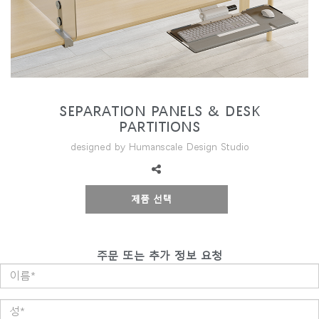
지역 설정
Opens
Opens
Opens
Opens
Opens
Opens
Opens
to
to
to
to
to
to
to
Facebook
Twitter
Linkedin
Instagram
Humanscale
Pinterest
YouTube
Blog
SEPARATION PANELS & DESK
PARTITIONS
designed by Humanscale Design Studio
제품 선택
주문 또는 추가 정보 요청