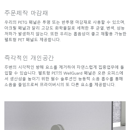
주문제작 마감재
우리의 PETG 패널은 투명 또는 반투명 마감재로 사용할 수 있으며,
아크릴 패널과 달리 고강도 화학물질로 세척한 후 균열, 변색, 성능
저하가 발생하지 않는다. 또한 우리는 흡음성이 좋고 재활용 가능한
펠트형 PET 패널도 제공합니다.
즉각적인 개인공간
Clos
주변의 시각적인 방해 요소를 제거하여 자연스럽게 집중업무에 돌
로그인
회원가입
Dial
입할 수 있습니다. 펠트형 PET의 WellGuard 패널은 오픈 오피스에
Box
서 생산성을 높이기 위한 필수 솔루션인 능동적 소음 흡수를 통해
회원가입
소음을 줄임으로써 프라이버시의 또 다른 요소를 제공합니다.
국가 선택
추천 코드가 있으십니까?
로그인
SIGN IN WITH SSO