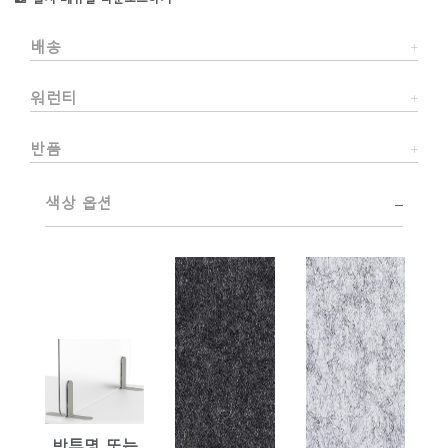
배송
워런티
반품
색상 옵션
반투명 또는