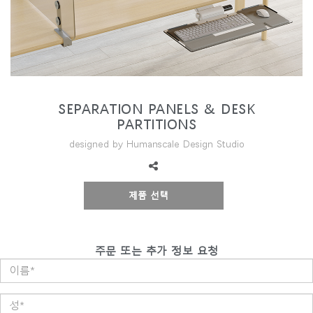
지역 설정
Opens
Opens
Opens
Opens
Opens
Opens
Opens
to
to
to
to
to
to
to
Facebook
Twitter
Linkedin
Instagram
Humanscale
Pinterest
YouTube
Blog
SEPARATION PANELS & DESK
PARTITIONS
designed by Humanscale Design Studio
제품 선택
주문 또는 추가 정보 요청