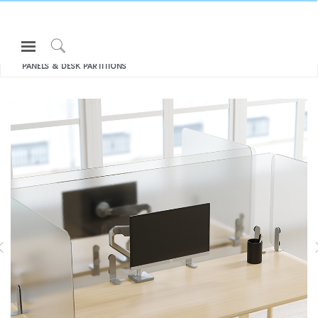
Open
모두 보기 구획 패널
SEPARATION
Navigation
Click
PANELS & DESK PARTITIONS
Menu
to
로그인 또는 가입하기
Search
제품
인체공학
리소스
회사 소개
SEPARATION PANELS & DESK
고객센터
PARTITIONS
Partners
고객지원
쇼룸