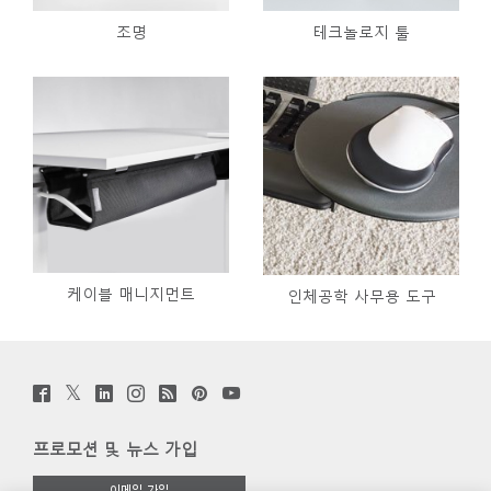
조명
테크놀로지 툴
케이블 매니지먼트
인체공학 사무용 도구
Twitter
Facebook
LinkedIn
Instagram
Humanscale
Pinterst
YouTube
(opens
(opens
(opens
(opens
Blog
(opens
(opens
new
new
new
new
(opens
new
new
window)
window)
window)
window)
new
window)
window)
프로모션 및 뉴스 가입
window)
이메일 가입