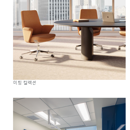
Clos
로그인
회원가입
Dial
Box
회원가입
국가 선택
추천 코드가 있으십니까?
로그인
SIGN IN WITH SSO
미팅 컬렉션
ENTER
비밀번호를 잊으셨나요
Select
Region