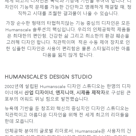
세계 최고의 디자인은 목적과 기능에 기반을 두어야 합니다. 디
지역 설정
자인이 기능적 문제를 가능한 간단하고 명쾌하게 해결할 때, 정
직하고 시대를 초월한 결과물이 나올 수 있습니다.
Opens
Opens
Opens
Opens
Opens
Opens
Opens
to
to
to
to
to
to
to
가장 순수한 형태의 타협하지않는 기능 중심의 디자인은 모든
Facebook
Twitter
Linkedin
Instagram
Humanscale
Pinterest
YouTube
Humanscale 솔루션의 핵심입니다. 우리의 인체공학적 제품들
Blog
은 최대한의 편안함, 건강한 삶 그리고 최소한의 환경 훼손을
고려해 디자인 합니다. 직관적이며 적은 수동 제어 장치로 인
한 심플한 디자인은 사용이 편리함은 물론 스타일리쉬한 아름
다움을 잃지 않게 합니다.
HUMANSCALE'S DESIGN STUDIO
2002년에 설립된 Humanscale 디자인 스튜디오는 한명의 디자
이너에서
산업 디자이너, 엔지니어, 시제품 제작자
로 구성된 큰
포부의 어워드 위닝 팀으로 발전했습니다.
뉴욕에 기반을 둔 창조와 혁신의 중심지인 디자인 스튜디오는
직관적이고 아름다운 디자인을 위해 전 세계 최고의 리더들을
한데 모읍니다.
인체공학 분야의 글로벌 리더로서, Humanscale은 사용자의 건