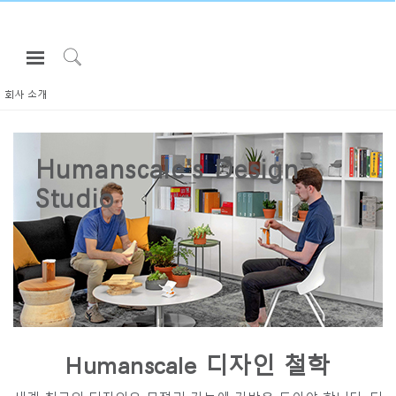
Open
Navigation
Click
Menu
to
회사 소개
로그인 또는 가입하기
Search
제품
Humanscale's Design
인체공학
Studio
리소스
회사 소개
고객센터
Partners
고객지원
Humanscale 디자인 철학
쇼룸