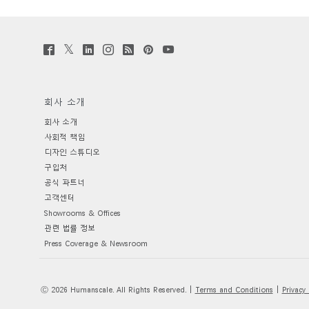
케이블 매니지먼트
인체공학 사무용 도구
Twitter
Facebook
LinkedIn
Instagram
Humanscale
Pinterst
YouTube
(opens
(opens
(opens
(opens
Blog
(opens
(opens
new
new
new
new
(opens
new
new
LAB & HEALTHCARE
window)
window)
window)
window)
new
window)
window)
window)
회사 소개
SIGN 
회사 소개
비밀번
사회적 책임
Sele
디자인 스튜디오
Reg
구입처
공식 파트너
고객센터
Showrooms & Offices
관련 법률 정보
Press Coverage & Newsroom
Ⓒ 2026 Humanscale. All Rights Reserved.
Terms and Conditions
Privacy 
|
|