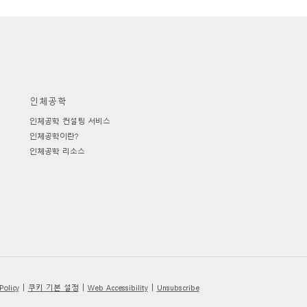
추천 코드가 있으십니까?
로그인
인체공학
IN WITH SSO
인체공학 컨설팅 서비스
ENTER
호를 잊으셨나요
인체공학이란?
ct
인체공학 리소스
ion
쿠키 기본 설정
Policy
Web Accessibility
Unsubscribe
|
|
|