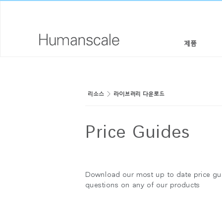
제품
의자 & 스툴
디자이너 툴키트
회사 소개
리소스
라이브러리 다운로드
높이 조절 솔루션
라이브러리 다운로드
사회적 책임
모니터암 & 도킹 시스템
메뉴얼 동영상
디자인 스튜디오
Price Guides
키보드 시스템
PRICING GUIDES
뉴스룸
조명
구입처
Download our most up to date price gui
questions on any of our products
로그
구획 패널
공식 파트너
테크놀로지 툴
GOVERNMENT & EDUCATION