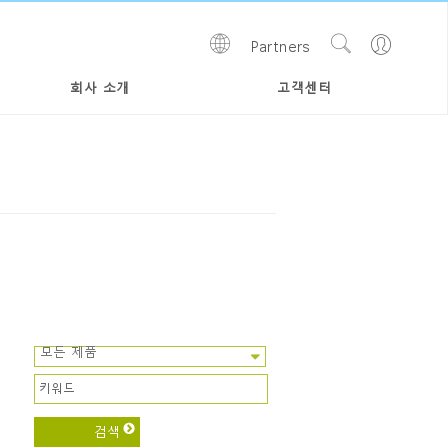
Show
Go
Partners
Regions
Search
to
Site
Profile
회사 소개
고객센터
Close
모든 제품
Dialog
Box