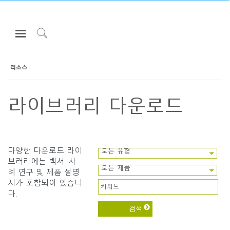
Open
Navigation
Click
Menu
to
로그인 또는 가입하기
Search
리소스
제품
라이브러리 다운로드
인체공학
리소스
회사 소개
다양한 다운로드 라이
모든 유형
고객센터
Clos
브러리에는 백서, 사
로그인
회원가입
Dial
모든 제품
례 연구 및 제품 설명
Box
서가 포함되어 있습니
Partners
다.
회원가입
국가 선택
고객지원
쇼룸