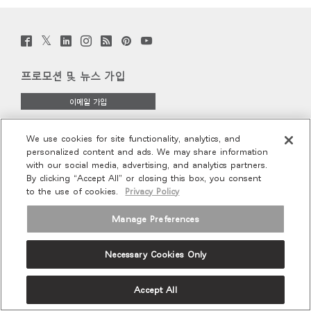
지역 설정
추천 코드가 있으십니까?
로그인
Opens
Opens
Opens
Opens
Opens
Opens
Opens
Twitter
Facebook
LinkedIn
Instagram
Humanscale
Pinterst
YouTube
(opens
to
to
to
to
to
to
to
(opens
(opens
(opens
Blog
(opens
(opens
SIGN IN WITH SSO
new
new
new
new
(opens
new
new
Facebook
Twitter
Linkedin
Instagram
Humanscale
Pinterest
YouTube
window)
window)
window)
window)
new
window)
window)
Blog
프로모션 및 뉴스 가입
ENTER
window)
비밀번호를 잊으셨나요
Select
이메일 가입
Region
회사 소개
We use cookies for site functionality, analytics, and
personalized content and ads. We may share information
with our social media, advertising, and analytics partners.
인체공학
By clicking “Accept All” or closing this box, you consent
to the use of cookies.
Privacy Policy
리소스
Manage Preferences
Terms and Conditions
Privacy Policy
Unsubscribe
Necessary Cookies Only
Ⓒ 2026 Humanscale. All Rights Reserved.
Accept All