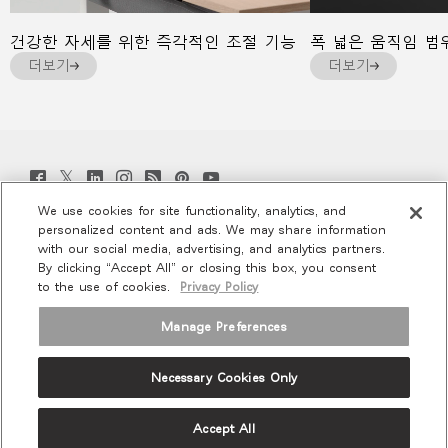
건강한 자세를 위한 즉각적인 조절 기능
폭 넓은 움직임 범
더보기
더보기
Twitter
Facebook
LinkedIn
Instagram
Humanscale
Pinterst
YouTube
(opens
(opens
(opens
(opens
Blog
(opens
(opens
new
new
new
new
(opens
new
new
We use cookies for site functionality, analytics, and
window)
window)
window)
window)
new
window)
window)
프로모션 및 뉴스 가입
personalized content and ads. We may share information
window)
with our social media, advertising, and analytics partners.
By clicking “Accept All” or closing this box, you consent
이메일 가입
to the use of cookies.
Privacy Policy
회사 소개
Manage Preferences
인체공학
Necessary Cookies Only
리소스
Accept All