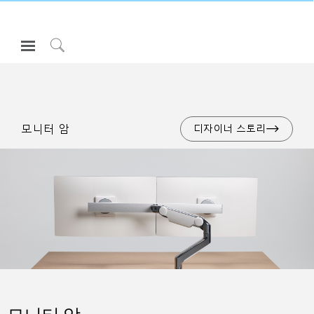
Open
Navigation
Click
Menu
to
로그인 또는 가입하기
Search
제품
모니터 암
디자이너 스토리
인체공학
리소스
회사 소개
고객센터
Partners
고객지원
쇼룸