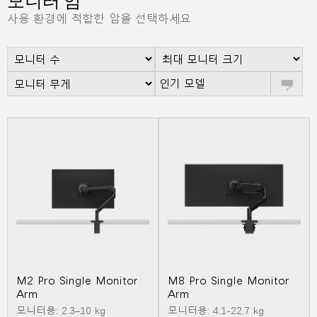
모니터 암
지역 설정
사용 환경에 적합한 암을 선택하세요
Opens
Opens
Opens
Opens
Opens
Opens
Opens
to
to
to
to
to
to
to
Facebook
Twitter
Linkedin
Instagram
Humanscale
Pinterest
YouTube
Blog
인기 모델
M2 Pro Single Monitor
M8 Pro Single Monitor
Arm
Arm
모니터용: 2.3–10 kg
모니터용: 4.1-22.7 kg