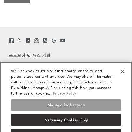
Twitter
Facebook
LinkedIn
Instagram
Humanscale
Pinterst
YouTube
(opens
(opens
(opens
(opens
Blog
(opens
(opens
new
new
new
new
(opens
new
new
window)
window)
window)
window)
new
window)
window)
프로모션 및 뉴스 가입
window)
이메일 가입
We use cookies for site functionality, analytics, and
personalized content and ads. We may share information
회사 소개
with our social media, advertising, and analytics partners.
By clicking “Accept All” or closing this box, you consent
to the use of cookies.
Privacy Policy
인체공학
Manage Preferences
리소스
Necessary Cookies Only
Terms and Conditions
Privacy Policy
Unsubscribe