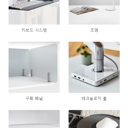
키보드 시스템
조명
구획 패널
테크놀로지 툴