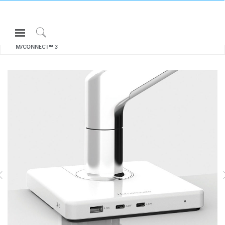
Open
모두 보기 모니터암 & 도킹 시스템
Navigation
Click
M/CONNECT™ 3
Menu
to
로그인 또는 가입하기
Search
제품
인체공학
리소스
M2.1
M8.1
회사 소개
평면 스크린 모니터용 2.3 - 7kg
평면 또는 곡면(커브드) 모니터 최대
곡선형 스크린 모니터용 2.3 - 5.7kg
12.7kg까지 거치
각 제
고객센터
and
Partners
고객지원
쇼룸