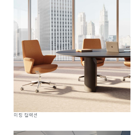
지역 설정
Opens
Opens
Opens
Opens
Opens
Opens
Opens
to
to
to
to
to
to
to
Facebook
Twitter
Linkedin
Instagram
Humanscale
Pinterest
YouTube
Blog
미팅 컬렉션