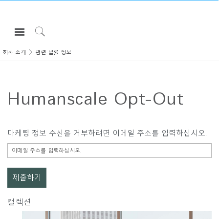
Open
Navigation
Click
Menu
to
회사 소개
관련 법률 정보
로그인 또는 가입하기
Search
제품
Humanscale Opt-Out
인체공학
리소스
회사 소개
마케팅 정보 수신을 거부하려면 이메일 주소를 입력하십시오.
고객센터
Partners
고객지원
컬렉션
쇼룸