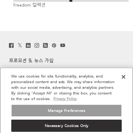
Freedom 컬렉션
Twitter
Facebook
LinkedIn
Instagram
Humanscale
Pinterst
YouTube
(opens
(opens
(opens
(opens
Blog
(opens
(opens
new
new
new
new
(opens
new
new
window)
window)
window)
window)
new
window)
window)
프로모션 및 뉴스 가입
window)
이메일 가입
We use cookies for site functionality, analytics, and
personalized content and ads. We may share information
회사 소개
with our social media, advertising, and analytics partners.
By clicking “Accept All” or closing this box, you consent
to the use of cookies.
Privacy Policy
인체공학
Manage Preferences
리소스
Necessary Cookies Only
Terms and Conditions
Privacy Policy
Unsubscribe