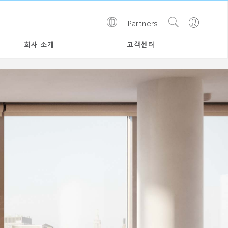
Show
Go
Partners
Regions
Search
to
Site
Profile
회사 소개
고객센터