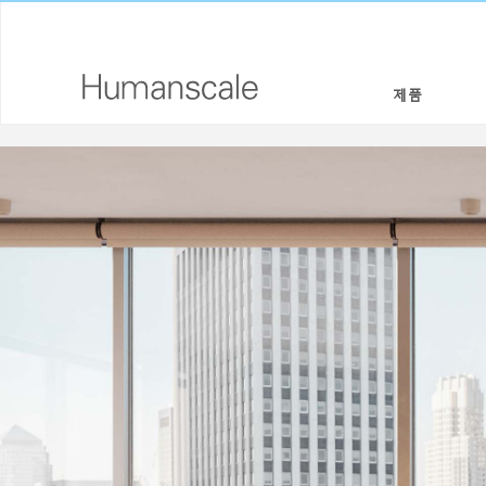
제품
의자 & 스툴
디자이너 툴키트
회사 소개
높이 조절 솔루션
라이브러리 다운로드
사회적 책임
모니터암 & 도킹 시스템
메뉴얼 동영상
디자인 스튜디오
키보드 시스템
PRICING GUIDES
뉴스룸
조명
구입처
구획 패널
공식 파트너
테크놀로지 툴
GOVERNMENT & EDUCATION