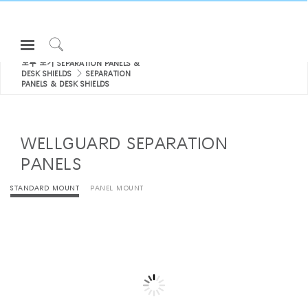
Open
Navigation
Click
모두 보기 SEPARATION PANELS &
Menu
to
DESK SHIELDS
SEPARATION
로그인 또는 가입하기
Search
PANELS & DESK SHIELDS
제품
WELLGUARD SEPARATION
인체공학
PANELS
리소스
회사 소개
STANDARD MOUNT
PANEL MOUNT
고객센터
Partners
고객지원
쇼룸