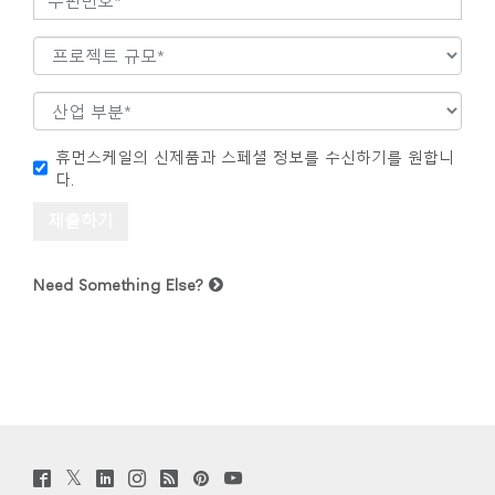
휴먼스케일의 신제품과 스페셜 정보를 수신하기를 원합니
다.
Need Something Else?
Twitter
Facebook
LinkedIn
Instagram
Humanscale
Pinterst
YouTube
(opens
(opens
(opens
(opens
Blog
(opens
(opens