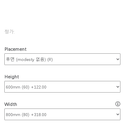
지역 설정
품목 코드:
Opens
Opens
Opens
Opens
Opens
Opens
Opens
to
to
to
to
to
to
to
Facebook
Twitter
Linkedin
Instagram
Humanscale
Pinterest
YouTube
정가:
Blog
Placement
Height
Width