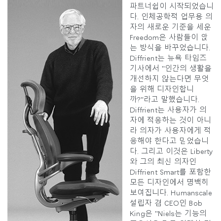
파트너쉽이 시작되었습니
다. 인체공학적 업무용 의
자의 새로운 기준을 세운
Freedom은 사람들이 앉
는 방식을 바꾸었습니다.
Diffrient는 뉴욕 타임즈
기사에서 "인간의 생활을
개선하지 않는다면 무엇
을 위해 디자인합니
까?"라고 말했습니다.
Diffrient는 사용자가 의
자에 적응하는 것이 아니
라 의자가 사용자에게 적
응해야 한다고 믿었습니
다. 그리고 이것은 Liberty
와 그의 최신 의자인
Diffrient Smart를 포함한
모든 디자인에서 명백히
보여집니다. Humanscale
설립자 겸 CEO인 Bob
King은 "Niels는 기능의