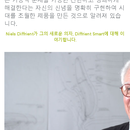
는 기능적 문제를 가능한 간단하고 명쾌하게
지역 설정
해결한다는 자신의 신념을 명확히 구현하여 시
대를 초월한 제품을 만든 것으로 알려져 있습
Opens
Opens
Opens
Opens
Opens
Opens
Opens
to
to
to
to
to
to
to
니다.
Facebook
Twitter
Linkedin
Instagram
Humanscale
Pinterest
YouTube
Blog
Niels Diffrient가 그의 새로운 의자, Diffrient Smart에 대해 이
야기합니다.