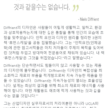
Diffrient의 디자인은 사람들이 어떻게 생활하고, 일하고, 환경
과 상호작용하는지에 대한 깊은 통찰을 통해 인간의 모습에 초
점을 맞추었습니다. 인적 요인과 디자인 원리를 정리한 3권의
책 '휴먼스케일'을 공동 집필했습니다. 그는 "인적요인(인체공
학)에 관한 참고서적들은 마치 저자들이 주제의 목적을 잊어버
린 것처럼 두껍고 방대하며 전문용어로 채워져 있습니다. 내 책
'휴먼스케일'은 그것을 뒤집었습니다."라고 말했습니다."
Diffrient는 단순하면서도 힘들이지 않고 사용할 수 있는 제품
Clos
의 디자인에 몰두했습니다. Diffrient는 디자인의 복잡성을 최
로그인
회원가입
Dial
소화하고 재료와 부품을 적게함으로써 지속 가능한 제품을 만
Box
들 수 있었습니다. Diffrient는 지속가능성의 열쇠는 효율성입
니다. 설계는 최상의 결과를 위해 최소의 재료와 에너지를 사용
회원가입
국가 선택
해야 합니다. 어떤 재활용도 애초에 적게 사용하는 것과 같을
수는 없을 것입니다."”
그는 산업디자인 실무자로서의 커리어뿐만 아니라 UCLA와
추천 코드가 있으십니까?