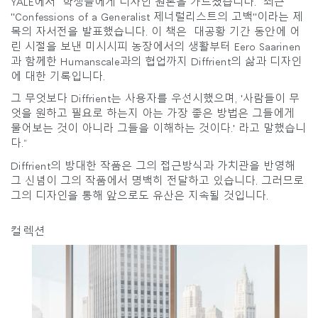
YALE에서 학생들에게 디자인 원론을 가르쳤습니다. 최근
로그인
"Confessions of a Generalist 제너럴리스트의 고백"이라는 제
목의 자서전을 발표했습니다. 이 책은 대공황 기간 동안에 어
SIGN IN WITH SSO
린 시절을 보낸 미시시피 농장에서의 생활부터 Eero Saarinen
과 함께한 Humanscale과의 협업까지 Diffrient의 삶과 디자인
ENTER
비밀번호를 잊으셨나요
에 대한 기록입니다.
Select
그 무엇보다 Diffrient는 사용자를 우선시했으며, '사람들이 무
Region
엇을 원하고 필요로 하는지 아는 가장 좋은 방법은 그들에게
물어보는 것이 아니라 그들을 이해하는 것이다.' 라고 말했습니
다.”
Diffrient의 방대한 작품은 그의 접근방식과 가치관을 반영해
그 신념이 그의 작품에서 명백히 전달하고 있습니다. 그러므로
그의 디자인을 통해 앞으로도 유산은 지속될 것입니다.
컬렉션