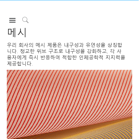
Open
Navigation
Click
메시
Menu
to
로그인 또는 가입하기
Search
우리 회사의 메시 제품은 내구성과 유연성을 상징합
니다. 정교한 위브 구조로 내구성을 강화하고, 각 사
제품
용자에게 즉시 반응하여 적합한 인체공학적 지지력을
인체공학
제공합니다.
리소스
회사 소개
고객센터
Partners
고객지원
쇼룸