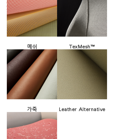
메쉬
TexMesh™
가죽
Leather Alternative