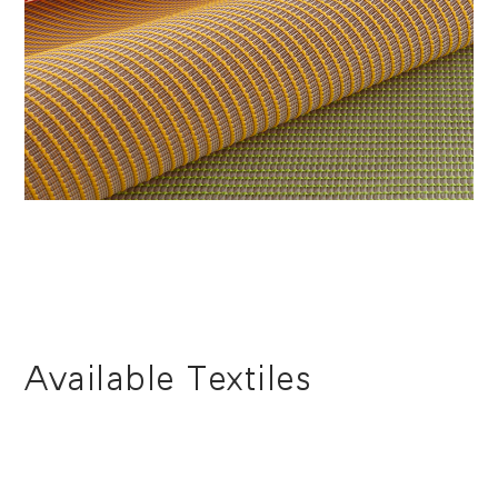
지역 설정
Opens
Opens
Opens
Opens
Opens
Opens
Opens
to
to
to
to
to
to
to
Facebook
Twitter
Linkedin
Instagram
Humanscale
Pinterest
YouTube
Blog
Available Textiles