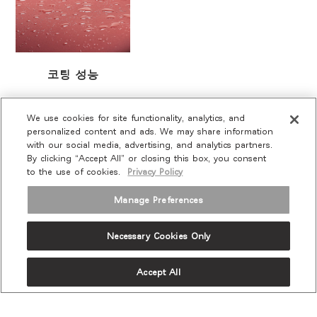
코팅 성능
We use cookies for site functionality, analytics, and
personalized content and ads. We may share information
with our social media, advertising, and analytics partners.
By clicking “Accept All” or closing this box, you consent
to the use of cookies.
Privacy Policy
Twitter
Manage Preferences
Facebook
LinkedIn
Instagram
Humanscale
Pinterst
YouTube
(opens
(opens
(opens
(opens
Blog
(opens
(opens
new
new
new
new
(opens
new
new
window)
window)
window)
window)
new
window)
window)
Necessary Cookies Only
프로모션 및 뉴스 가입
window)
이메일 가입
Accept All
회사 소개