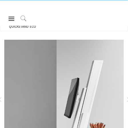
Open
모두 보기 높이 조절 솔루션
Navigation
Click
QUICKSTAND ECO
Menu
to
로그인 또는 가입하기
Search
제품
인체공학
리소스
FLOAT MICRO
EFLOAT GO 2.0
회사 소개
고객센터
Partners
고객지원
쇼룸