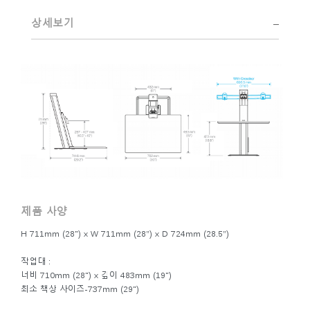
디자인 팀의 수상 경력에 빛나는 혁신은 사무 공간 트렌드에
대한 철저한 연구와 인체공학 컨설턴트로 구성된 휴먼스케일
상세보기
사내 팀과 긴밀히 협력함으로써 뒷받침됩니다.
Clos
로그인
회원가입
Dial
Box
회원가입
국가 선택
추천 코드가 있으십니까?
로그인
SIGN IN WITH SSO
제품 사양
ENTER
비밀번호를 잊으셨나요
Select
H 711mm (28") x W 711mm (28”) x D 724mm (28.5”)
Region
작업대 :
너비 710mm (28") x 깊이 483mm (19")
최소 책상 사이즈-737mm (29")