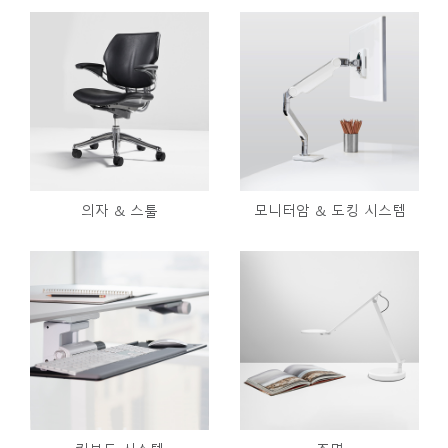
의자 & 스툴
모니터암 & 도킹 시스템