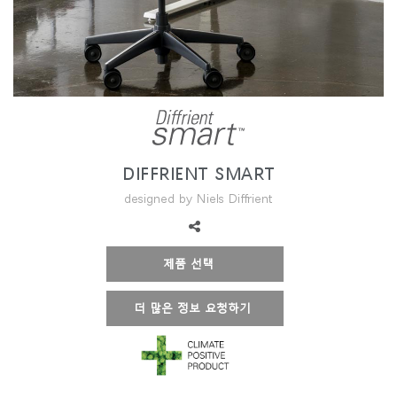
지역 설정
Opens
Opens
Opens
Opens
Opens
Opens
Opens
to
to
to
to
to
to
to
Facebook
Twitter
Linkedin
Instagram
Humanscale
Pinterest
YouTube
Blog
DIFFRIENT SMART
designed by Niels Diffrient
제품 선택
더 많은 정보 요청하기