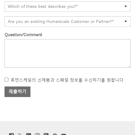
Which of these best describes you?*
Are you an existing Humanscale Customer or Partner?*
Question/Comment
휴먼스케일의 신제품과 스페셜 정보를 수신하기를 원합니다.
Twitter
Facebook
LinkedIn
Instagram
Humanscale
Pinterst
YouTube