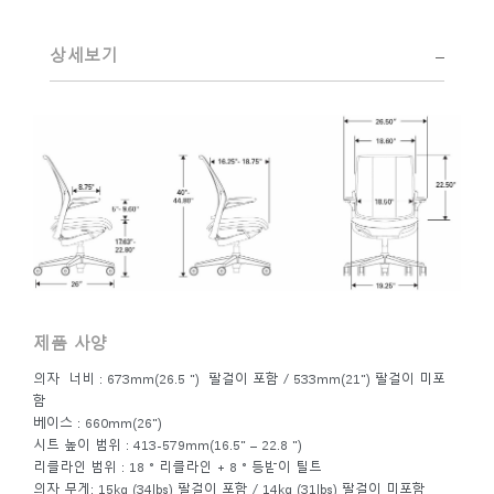
초월한 미학적 디자인을 만드는 데 집중시킵니다.
Eero Saarinen, Marco Zanuso, Henry Dreyfuss 스튜디오에서
상세보기
의 초기 작업부터 Humanscale과의 현재 작업까지 Diffrient의
예지력 있는 재능은 널리 인정되었습니다. Smithsonian의
Cooper-Hewitt, National Design Museum 및 1999 Chrysler
Design Award에서 2002 National Design Award를 수상했습
니다. 최근 몇 년간 Diffrient는 좌석 높이 조정을 위한 공압 실
린더에서 무게 조절식 자동 리클라인까지 수많은 돌파구를 개
척한 카테고리인 사무실 환경, 특히 좌석을 위한 디자인에 그
의 에너지를 집중시켰습니다.
제품 사양
의자 너비 : 673mm(26.5 ") 팔걸이 포함 / 533mm(21") 팔걸이 미포
함
베이스 : 660mm(26")
시트 높이 범위 : 413-579mm(16.5" – 22.8 ")
리클라인 범위 : 18 ° 리클라인 + 8 ° 등받이 틸트
의자 무게: 15kg (34lbs) 팔걸이 포함 / 14kg (31lbs) 팔걸이 미포함