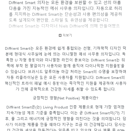
Diffrient Smart 의자는 모든 환경을 보완할 수 있고 선의 아름
다음을 가진 지능적인 메쉬 사무용 의자입니다. 자동으로 허리
를 지지하는 Diffrient Smart는 단순성과 사용 편의성을 제공하
도록 설계되어 편안함, 스타일 및 유연성을 제공합니다.
Diffrient Smart는 디자이너 Niels Diffrient에 의해 만들어졌으
며 Humanscale의 Liberty 및 Diffrient World 의자와 마찬가지
더보기
로 Humanscale의 혁신적인 Form-Sensing Mesh Technology
및 혁신적인 리클라인을 사용하여 모든 사용자를 완벽하게 지
Diffrient Smart는 모든 환경에 쉽게 통합되는 선형, 기하학적 디자인 덕
원합니다.
분에 현대식 사무실에 눈에 띄는 미니멀한 메쉬 사무용 의자입니다. 독
특한 U 자형 등받이와 미니멀한 라인이 돋보이는 Diffrient Smart는 뒤
쪽에 부착 된 팔걸이가 사용자와 함께 움직여 다이나믹한 지원을받을
수 있습니다. 브러시드 알루미늄 마감 처리는 Smart의 수명을 보장하며
자동 리클라이닝은 앉은 모든 사용자를 지원합니다. Diffrient Smart의
혁신적인 트라이 패널 메시 등받이는 즉각적인 지원을 제공하며 사용자
가 인체 공학적으로 건강한 자세를 취할 수 있도록 합니다.
긍정적인 영향(Net Positive) 제품이란?
Diffrient Smart은(는) Living Product 인증 제품으로 현재 가장 엄격한
지속가능성 제조 기준을 충족합니다. 이는 곧 Diffrient Smart이(가) 기
후, 물 그리고 에너지에 긍정적인 영향을 미친다는 것을 의미합니다. 당
사가 이러한 제품을 만들 때마다 지구는 조금 더 건강해집니다. 당사는
더 건강한 세상을 만들겠다는 임무를 띠고 있으며, 당사 제품 중 60%