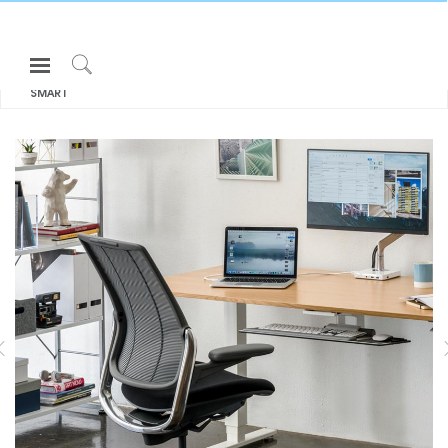
Open
모두 보기 의자 & 스툴
DIFFRIENT
Navigation
Click
SMART
Menu
to
로그인 또는 가입하기
Search
제품
ASK
인체공학
리소스
LIBERTY TASK
DIFFRIENT SMART
회사 소개
고객센터
Partners
고객지원
쇼룸