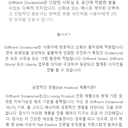
Diffrient Occasional은 다양한 사무실 및 공간에 적합한 쌓을
수있는 다목적 의자입니다. 신축성 있는 메시로 제작된 강력하
고 선형적인 등받이는 완벽한 맞춤 셔츠처럼 사용자에게 3차
원 형태를 만들어 줍니다.
더보기
Diffrient Occasional은 사용자에 반응하고 신체의 움직임에 적응합니다.
연속 프레임을 생성하는 훌륭하게 연결된 조인트가 특징인 Occasional
은 모든 사무실 또는 가정 환경에 적합합니다. Diffrient Smart, Diffrient
World 또는 Liberty 업무용 의자와 구성하여 일관되고 절제된 디자인을
연출 할 수 있습니다.
긍정적인 영향(Net Positive) 제품이란?
Diffrient Occasional은(는) Living Product 인증 제품으로 현재 가장 엄
격한 지속가능성 제조 기준을 충족합니다. 이는 곧 Diffrient Occasional
이(가) 기후, 물 그리고 에너지에 긍정적인 영향을 미친다는 것을 의미
합니다. 당사가 이러한 제품을 만들 때마다 지구는 조금 더 건강해집니
다. 당사는 더 건강한 세상을 만들겠다는 임무를 띠고 있으며, 당사 제
품 중 60% 이상이 Net Positive 인증을 받았음을 자랑스럽게 알려드립