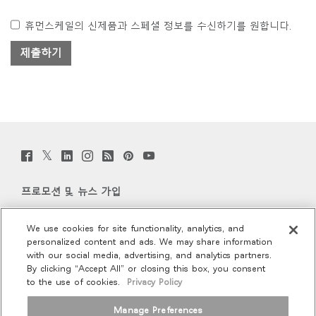
휴먼스케일의 신제품과 스페셜 정보를 수신하기를 원합니다.
Twitter
Facebook
LinkedIn
Instagram
Humanscale
Pinterst
YouTube
(opens
(opens
(opens
(opens
Blog
(opens
(opens
new
new
new
new
(opens
new
new
window)
window)
window)
window)
new
window)
window)
프로모션 및 뉴스 가입
window)
이메일 가입
We use cookies for site functionality, analytics, and
personalized content and ads. We may share information
회사 소개
with our social media, advertising, and analytics partners.
By clicking “Accept All” or closing this box, you consent
to the use of cookies.
Privacy Policy
인체공학
Manage Preferences
리소스