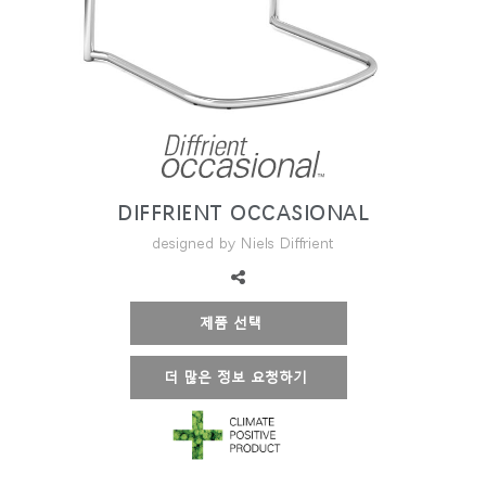
지역 설정
Opens
Opens
Opens
Opens
Opens
Opens
Opens
to
to
to
to
to
to
to
Facebook
Twitter
Linkedin
Instagram
Humanscale
Pinterest
YouTube
Blog
DIFFRIENT OCCASIONAL
designed by Niels Diffrient
제품 선택
더 많은 정보 요청하기