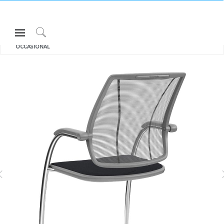
Open
모두 보기 의자 & 스툴
DIFFRIENT
Navigation
Click
OCCASIONAL
Menu
to
로그인 또는 가입하기
Search
제품
ASK
인체공학
리소스
LIBERTY TASK
DIFFRIENT SMART
회사 소개
고객센터
Partners
고객지원
쇼룸