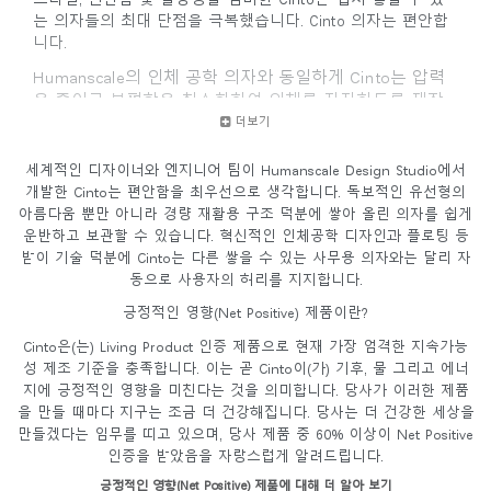
는 의자들의 최대 단점을 극복했습니다. Cinto 의자는 편안합
니다.
Humanscale의 인체 공학 의자와 동일하게 Cinto는 압력
을 줄이고 불편함을 최소화하여 인체를 지지하도록 제작
되었습니다.
더보기
세계적인 디자이너와 엔지니어 팀이 Humanscale Design Studio에서
개발한 Cinto는 편안함을 최우선으로 생각합니다. 독보적인 유선형의
아름다움 뿐만 아니라 경량 재활용 구조 덕분에 쌓아 올린 의자를 쉽게
운반하고 보관할 수 있습니다. 혁신적인 인체공학 디자인과 플로팅 등
받이 기술 덕분에 Cinto는 다른 쌓을 수 있는 사무용 의자와는 달리 자
동으로 사용자의 허리를 지지합니다.
긍정적인 영향(Net Positive) 제품이란?
Cinto은(는) Living Product 인증 제품으로 현재 가장 엄격한 지속가능
성 제조 기준을 충족합니다. 이는 곧 Cinto이(가) 기후, 물 그리고 에너
지에 긍정적인 영향을 미친다는 것을 의미합니다. 당사가 이러한 제품
을 만들 때마다 지구는 조금 더 건강해집니다. 당사는 더 건강한 세상을
만들겠다는 임무를 띠고 있으며, 당사 제품 중 60% 이상이 Net Positive
인증을 받았음을 자랑스럽게 알려드립니다.
긍정적인 영향(Net Positive) 제품에 대해 더 알아 보기