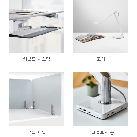
키보드 시스템
조명
구획 패널
테크놀로지 툴