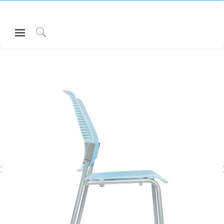
Open
Navigation
Click
모두 보기 의자 & 스툴
CINTO
Menu
to
로그인 또는 가입하기
Search
제품
ASK
인체공학
리소스
LIBERTY TASK
DIFFRIENT SMART
회사 소개
고객센터
Partners
고객지원
쇼룸