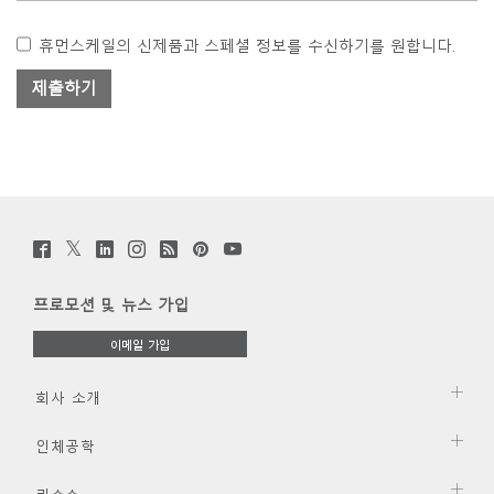
휴먼스케일의 신제품과 스페셜 정보를 수신하기를 원합니다.
Twitter
Facebook
LinkedIn
Instagram
Humanscale
Pinterst
YouTube
(opens
(opens
(opens
(opens
Blog
(opens
(opens
new
new
new
new
(opens
new
new
window)
window)
window)
window)
new
window)
window)
프로모션 및 뉴스 가입
window)
이메일 가입
회사 소개
인체공학