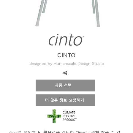
지역 설정
Opens
Opens
Opens
Opens
Opens
Opens
Opens
to
to
to
to
to
to
to
Facebook
Twitter
Linkedin
Instagram
Humanscale
Pinterest
YouTube
Blog
CINTO
designed by Humanscale Design Studio
제품 선택
더 많은 정보 요청하기
스타일, 편안함 및 활용성을 겸비한 Cinto는 겹쳐 쌓을 수 있