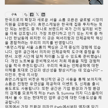
지역 설정
Opens
Opens
Opens
Opens
Opens
Opens
Opens
Facebook
Twitter
Linkedin
구독
to
to
to
to
to
to
to
(opens
(opens
(opens
한국으로의 확장과 새로운 서울 쇼룸 오픈은 글로벌 시장의
Facebook
Twitter
Linkedin
Instagram
Humanscale
Pinterest
YouTube
지원을 강화합니다. 휴먼스케일은 한국에 집중 투자하는 몇
new
new
new
Blog
안 되는 브랜드 중 하나로 브랜드와 국가 간의 일치된 비전
window)
window)
window)
을 더욱 강조합니다. 가장 트렌디하고 인기 있는 지역 중 하
나인 한남동에 위치한 이 곳은 럭셔리함과 인체공학적 혁신
을 혼합하려는 우리의 의지를 반영합니다.
"휴먼스케일 서울 쇼룸의 핵심은 고객 중심의 경험에 있습
니다. 업무 공간에서 의자와 인체공학적 도구에 중점을 두
면서, 오랜 시간에 걸쳐 차이를 느낄 수 있도록 준비했습니
다. 개인 노트북을 준비해오셔서 저희 제품을 직접 경험하
심을 적극 추천드립니다. 우리의 목표는 인체공학에 대한
이해를 토대로 건강과 생산성을 향상시키는 데 있습니다" –
이진우, 한국 지사장.
휴먼스케일의 비전은 혁신적인 공간 사용을 통해 보여지며,
쇼룸은 진정한 유연성을 제공하여 이벤트 및 신제품 출시
용도로도 사용됩니다. 또한 공간은 기업 환경과 가정 환경
의 경계를 모호하게 하는 Path 및 Summa 의자 디스플레이
에서 볼 수 있는 현대적인 업무 공간에 대한 다용도성을 제
공합니다.
업계에서 가장 친환경 의자인 Path에서부터 액자에 담긴