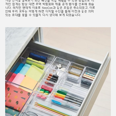
가상 전시실 살펴보기 최신 혁신을 직접 체험할 수 있는 방법으로 디
자인 업계는 항상 대면 무역 박람회와 제품 공개 행사를 선호해 왔습
니다. 하지만 팬데믹 이후로 NeoCon과 같은 모임은 취소되었고, 이로
인해 우리 모두는 어떻게 하면 디지털 수단을 통해 이전과 같은 의미
있는 유대를 쌓을 수 있을지 다시 생각해 보게 되었습니다.
Clos
로그인
회원가입
Dial
Box
회원가입
국가 선택
추천 코드가 있으십니까?
로그인
SIGN IN WITH SSO
ENTER
비밀번호를 잊으셨나요
Select
Region