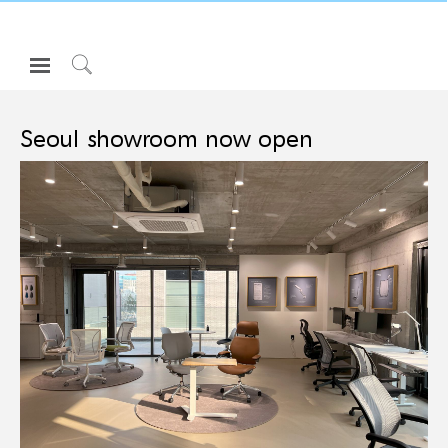
Open
Navigation
Click
Menu
to
로그인 또는 가입하기
Search
Seoul showroom now open
제품
인체공학
리소스
회사 소개
고객센터
Partners
고객지원
쇼룸