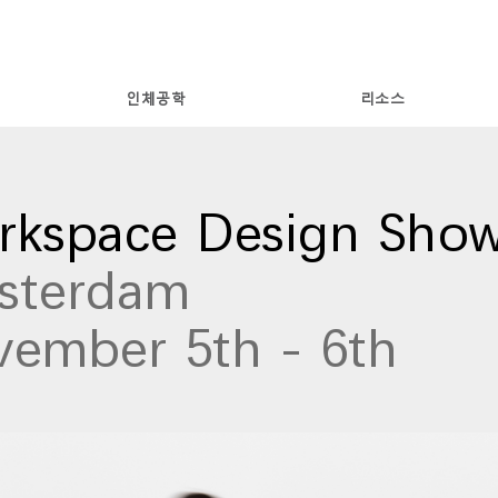
인체공학
리소스
kspace Design Sho
sterdam
ember 5th - 6th