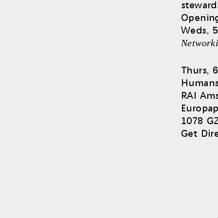
steward
Openin
로그
Weds, 5
Network
Thurs, 
Humans
RAI Am
Europap
1078 G
Get Dir
SIGN 
비밀번
Sele
Reg