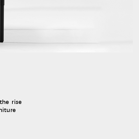
the rise
niture
.