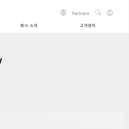
Show
Go
Partners
Regions
Search
to
Site
Profile
회사 소개
고객센터
w