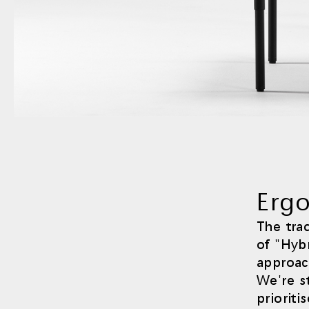
Erg
The tra
of "Hyb
approac
We're s
priorit