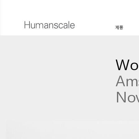
제품
의자 & 스툴
디자이너 툴키트
회사 소개
Wor
높이 조절 솔루션
라이브러리 다운로드
사회적 책임
Am
모니터암 & 도킹 시스템
메뉴얼 동영상
디자인 스튜디오
키보드 시스템
PRICING GUIDES
뉴스룸
Nov
조명
구입처
구획 패널
공식 파트너
테크놀로지 툴
GOVERNMENT & EDUCATION