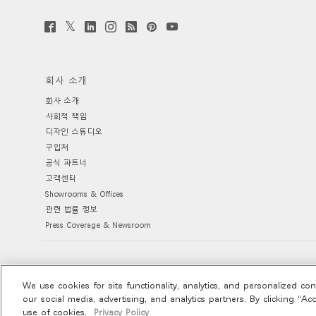
Twitter
Facebook
LinkedIn
Instagram
Humanscale
Pinterst
YouTube
(opens
(opens
(opens
(opens
Blog
(opens
(opens
new
new
new
new
(opens
new
new
window)
window)
window)
window)
new
window)
window)
window)
회사 소개
회사 소개
사회적 책임
디자인 스튜디오
구입처
공식 파트너
고객센터
Showrooms & Offices
관련 법률 정보
Press Coverage & Newsroom
Ⓒ 2026 Humanscale. All Rights Reserved.
Terms and Conditions
Privacy 
|
|
We use cookies for site functionality, analytics, and personalized c
our social media, advertising, and analytics partners. By clicking “Ac
use of cookies.
Privacy Policy