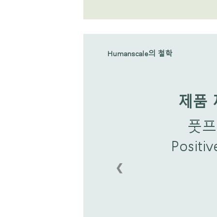
Humanscale의 철학
제품 
풋프
Posi
❮