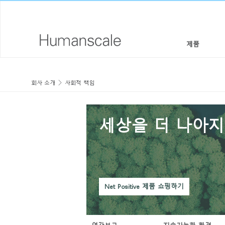
제품
의자 & 스툴
디자이너 툴키트
회사 소개
회사 소개
사회적 책임
높이 조절 솔루션
라이브러리 다운로드
사회적 책임
세상을 더 나아지
모니터암 & 도킹 시스템
메뉴얼 동영상
디자인 스튜디오
키보드 시스템
PRICING GUIDES
뉴스룸
조명
구입처
Net Positive 제품 쇼핑하기
구획 패널
공식 파트너
테크놀로지 툴
GOVERNMENT & EDUCATION