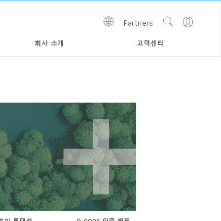
Show
Go
Partners
Regions
Search
to
Site
Profile
회사 소개
고객센터