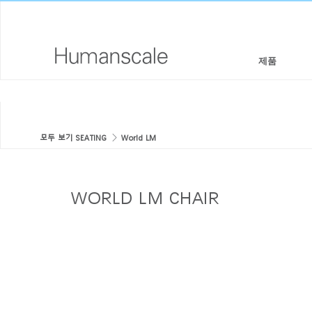
제품
의자 & 스툴
디자이너 툴키트
회사 소개
모두 보기 SEATING
World LM
높이 조절 솔루션
라이브러리 다운로드
사회적 책임
모니터암 & 도킹 시스템
메뉴얼 동영상
디자인 스튜디오
WORLD LM CHAIR
키보드 시스템
PRICING GUIDES
뉴스룸
조명
구입처
구획 패널
공식 파트너
테크놀로지 툴
GOVERNMENT & EDUCATION