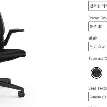
Frame Col
팔걸이
Backrest C
Seat Texti