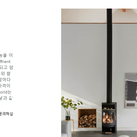
기능을 이
rient
되고 암
국가 선택
와 함
람마다
가격이
rld는
인
회원가입
날과 같
회원가입
 문의하십