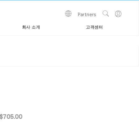
Show
Go
Partners
Regions
Search
to
Site
Profile
회사 소개
고객센터
$705.00