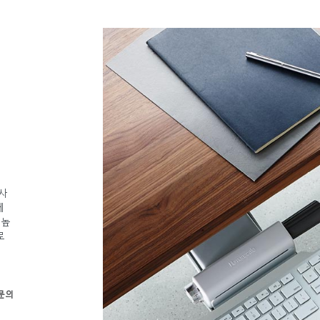
사
체
 높
로
 문의