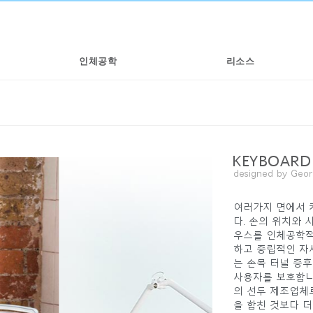
인체공학
리소스
KEYBOARD
designed by Geor
여러가지 면에서 
다. 손의 위치와 
우스를 인체공학적
하고 중립적인 자
는 손목 터널 증후
사용자를 보호합니
의 선두 제조업체
을 합친 것보다 더