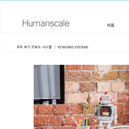
제품
의자 & 스툴
디자이너 툴키트
회사 소개
모두 보기 키보드 시스템
KEYBOARD SYSTEMS
높이 조절 솔루션
라이브러리 다운로드
사회적 책임
모니터암 & 도킹 시스템
메뉴얼 동영상
디자인 스튜디오
키보드 시스템
PRICING GUIDES
뉴스룸
조명
구입처
KEYBOARD SYSTEMS
구획 패널
공식 파트너
테크놀로지 툴
GOVERNMENT & EDUCATION