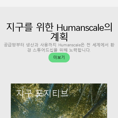
지구를 위한 Humanscale의
계획
공급망부터 생산과 사용까지 Humanscale은 전 세계에서 환
경 스튜어드십을 위해 노력합니다.
더보기
Clos
로그인
회원가입
Dial
Box
회원가입
지구 포지티브
국가 선택
추천 코드가 있으십니까?
로그인