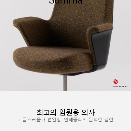
지역 설정
Opens
Opens
Opens
Opens
Opens
Opens
Opens
to
to
to
to
to
to
to
Facebook
Twitter
Linkedin
Instagram
Humanscale
Pinterest
YouTube
Blog
최고의 임원용 의자
고급스러움과 편안함, 인체공학의 완벽한 결합