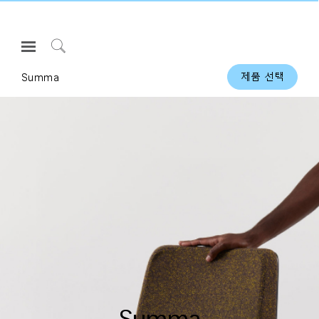
Open
Navigation
Click
Menu
to
Summa
제품 선택
로그인 또는 가입하기
Search
제품
인체공학
리소스
회사 소개
고객센터
Partners
고객지원
쇼룸
Summa