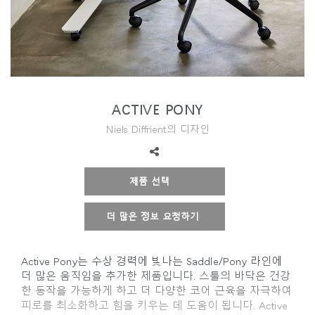
지역 설정
Opens
Opens
Opens
Opens
Opens
Opens
Opens
to
to
to
to
to
to
to
Facebook
Twitter
Linkedin
Instagram
Humanscale
Pinterest
YouTube
Blog
ACTIVE PONY
Niels Diffrient의 디자인
제품 선택
더 많은 정보 요청하기
Active Pony는 수상 경력에 빛나는 Saddle/Pony 라인에
더 많은 움직임을 추가한 제품입니다. 스툴의 바닥은 건강
한 동작을 가능하게 하고 더 다양한 코어 근육을 자극하여
피로를 최소화하고 힘을 키우는 데 도움이 됩니다. Active