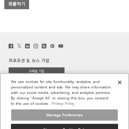
Twitter
Facebook
LinkedIn
Instagram
Humanscale
Pinterst
YouTube
(opens
(opens
(opens
(opens
Blog
(opens
(opens
new
new
new
new
(opens
new
new
window)
window)
window)
window)
new
window)
window)
프로모션 및 뉴스 가입
window)
이메일 가입
We use cookies for site functionality, analytics, and
회사 소개
personalized content and ads. We may share information
with our social media, advertising, and analytics partners.
인체공학
By clicking “Accept All” or closing this box, you consent
to the use of cookies.
Privacy Policy
리소스
Manage Preferences