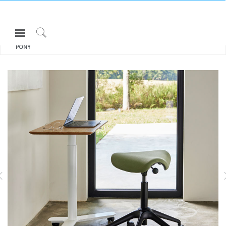
Open
모두 보기 의자 & 스툴
ACTIVE
Navigation
Click
PONY
Menu
to
로그인 또는 가입하기
Search
제품
ASK
인체공학
리소스
LIBERTY TASK
DIFFRIENT SMART
회사 소개
고객센터
Partners
고객지원
쇼룸