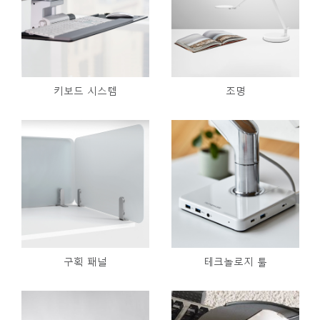
키보드 시스템
조명
구획 패널
테크놀로지 툴