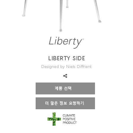
지역 설정
Opens
Opens
Opens
Opens
Opens
Opens
Opens
to
to
to
to
to
to
to
Facebook
Twitter
Linkedin
Instagram
Humanscale
Pinterest
YouTube
Blog
LIBERTY SIDE
Designed by Niels Diffrient
제품 선택
더 많은 정보 요청하기