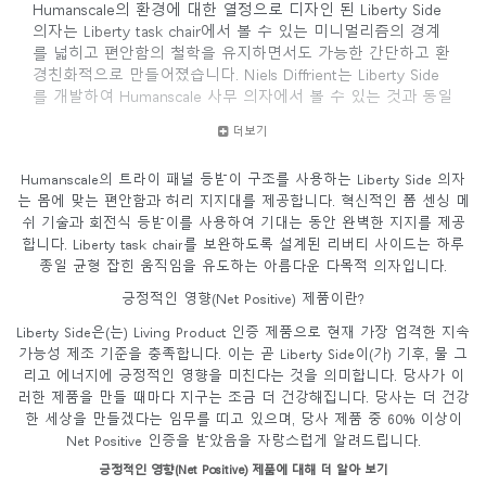
Humanscale의 환경에 대한 열정으로 디자인 된 Liberty Side
의자는 Liberty task chair에서 볼 수 있는 미니멀리즘의 경계
를 넓히고 편안함의 철학을 유지하면서도 가능한 간단하고 환
경친화적으로 만들어졌습니다. Niels Diffrient는 Liberty Side
를 개발하여 Humanscale 사무 의자에서 볼 수 있는 것과 동일
한 완벽한 편안함을 보여 주지만 가볍고 재활용 가능하며 오
더보기
래 지속되는 소재로 제작되었습니다.
Humanscale의 트라이 패널 등받이 구조를 사용하는 Liberty Side 의자
는 몸에 맞는 편안함과 허리 지지대를 제공합니다. 혁신적인 폼 센싱 메
쉬 기술과 회전식 등받이를 사용하여 기대는 동안 완벽한 지지를 제공
합니다. Liberty task chair를 보완하도록 설계된 리버티 사이드는 하루
종일 균형 잡힌 움직임을 유도하는 아름다운 다목적 의자입니다.
긍정적인 영향(Net Positive) 제품이란?
Liberty Side은(는) Living Product 인증 제품으로 현재 가장 엄격한 지속
가능성 제조 기준을 충족합니다. 이는 곧 Liberty Side이(가) 기후, 물 그
리고 에너지에 긍정적인 영향을 미친다는 것을 의미합니다. 당사가 이
러한 제품을 만들 때마다 지구는 조금 더 건강해집니다. 당사는 더 건강
한 세상을 만들겠다는 임무를 띠고 있으며, 당사 제품 중 60% 이상이
Net Positive 인증을 받았음을 자랑스럽게 알려드립니다.
긍정적인 영향(Net Positive) 제품에 대해 더 알아 보기