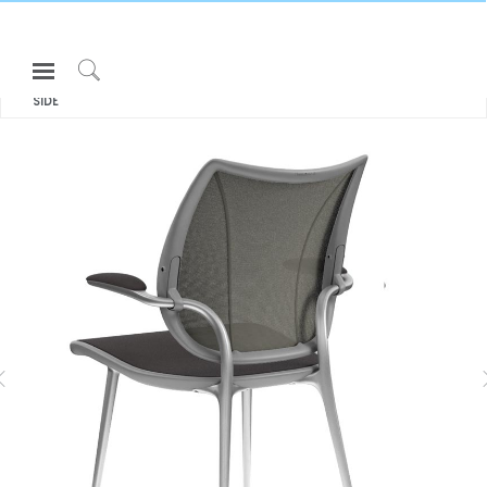
Open
모두 보기 의자 & 스툴
LIBERTY
Navigation
Click
SIDE
Menu
to
로그인 또는 가입하기
Search
제품
ASK
인체공학
리소스
LIBERTY TASK
DIFFRIENT SMART
회사 소개
고객센터
Partners
고객지원
쇼룸