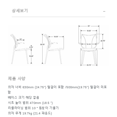
Eero Saarinen, Marco Zanuso, Henry Dreyfuss 스튜디오에서
상세보기
의 초기 작업부터 Humanscale과의 현재 작업까지 Diffrient의
예지력 있는 재능은 널리 인정되었습니다. Smithsonian의
Cooper-Hewitt, National Design Museum 및 1999 Chrysler
Design Award에서 2002 National Design Award를 수상했습
니다. 최근 몇 년간 Diffrient는 좌석 높이 조정을 위한 공압 실
린더에서 무게 조절식 자동 리클라인까지 수많은 돌파구를 개
척한 카테고리인 사무실 환경, 특히 좌석을 위한 디자인에 그
의 에너지를 집중시켰습니다.
제품 사양
의자 너비 630mm (24.75") 팔걸이 포함 /500mm(19.75") 팔걸이 미포
함
베이스 크기 해당 없음
시트 높이 범위 470mm (18.5 ")
리클라이닝 범위 10 ° 등받이 기울기
의자 무게 19.7kg (21.4 파운드)