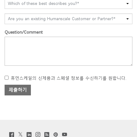
Which of these best describes you?*
Are you an existing Humanscale Customer or Partner?*
Question/Comment
휴먼스케일의 신제품과 스페셜 정보를 수신하기를 원합니다.
Twitter
Facebook
LinkedIn
Instagram
Humanscale
Pinterst
YouTube