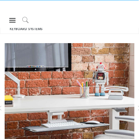
Open
모두 보기 키보드 시스템
Navigation
Click
KEYBOARD SYSTEMS
Menu
to
로그인 또는 가입하기
Search
제품
인체공학
리소스
KEYBOARD SYSTEMS
회사 소개
고객센터
Partners
고객지원
쇼룸