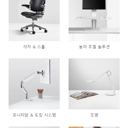
의자 & 스툴
높이 조절 솔루션
모니터암 & 도킹 시스템
조명