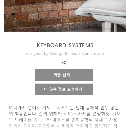
지역 설정
Opens
Opens
Opens
Opens
Opens
Opens
Opens
to
to
to
to
to
to
to
Facebook
Twitter
Linkedin
Instagram
Humanscale
Pinterest
YouTube
Blog
KEYBOARD SYSTEMS
designed by George Mileos x Humanscale
제품 선택
더 많은 정보 요청하기
여러가지 면에서 키보드 서포트는 인체 공학적 업무 공간
의 핵심입니다. 손의 위치와 시야가 자세를 결정하듯, 키보
드 트레이는 키보드와 마우스를 인체공학적 자세로 사용
자에게 가져다 줌으로써 사용자가 건강하고 중립적인 자