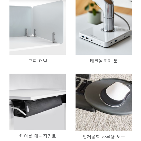
구획 패널
테크놀로지 툴
케이블 매니지먼트
인체공학 사무용 도구