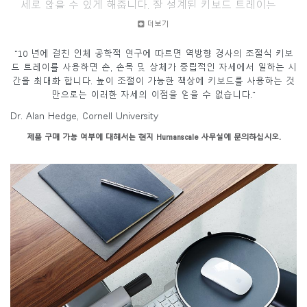
세로 앉을 수 있게 해줍니다. 잘 설계된 키보드 트레이는
손목 터널 증후군, 목과 허리 통증 및 기타 근골격계 질환
더보기
으로부터 사용자를 보호합니다. 휴먼스케일은 1999년부터
데스크 키보드 시스템의 선두 제조업체로 자리 매김했으
"10 년에 걸친 인체 공학적 연구에 따르면 역방향 경사의 조절식 키보
며 현재 다른 모든 제조업체 판매량을 합친 것보다 더 많
드 트레이를 사용하면 손, 손목 및 상체가 중립적인 자세에서 일하는 시
은 제품을 판매하고 있습니다.
간을 최대화 합니다. 높이 조절이 가능한 책상에 키보드를 사용하는 것
만으로는 이러한 자세의 이점을 얻을 수 없습니다."
Dr. Alan Hedge, Cornell University
제품 구매 가능 여부에 대해서는 현지 Humanscale 사무실에 문의하십시오.