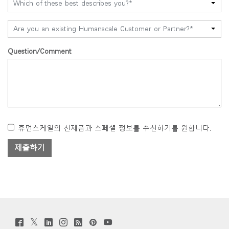
Which of these best describes you?*
Are you an existing Humanscale Customer or Partner?*
Question/Comment
휴먼스케일의 신제품과 스페셜 정보를 수신하기를 원합니다.
Twitter
Facebook
LinkedIn
Instagram
Humanscale
Pinterst
YouTube
(opens
(opens
(opens
(opens
Blog
(opens
(opens