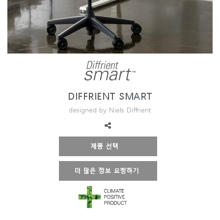
지역 설정
Opens
Opens
Opens
Opens
Opens
Opens
Opens
to
to
to
to
to
to
to
Facebook
Twitter
Linkedin
Instagram
Humanscale
Pinterest
YouTube
Blog
DIFFRIENT SMART
designed by Niels Diffrient
제품 선택
더 많은 정보 요청하기