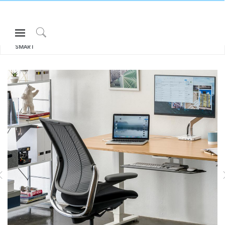
Open
모두 보기 의자 & 스툴
DIFFRIENT
Navigation
Click
SMART
Menu
to
로그인 또는 가입하기
Search
제품
ASK
인체공학
리소스
LIBERTY TASK
DIFFRIENT SMART
회사 소개
고객센터
Partners
고객지원
쇼룸