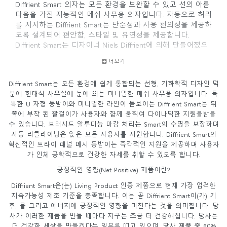
Diffrient Smart 의자는 모든 환경을 보완할 수 있고 선의 아름
다음을 가진 지능적인 메쉬 사무용 의자입니다. 자동으로 허리
를 지지하는 Diffrient Smart는 단순성과 사용 편의성을 제공하
도록 설계되어 편안함, 스타일 및 유연성을 제공합니다.
Diffrient Smart는 디자이너 Niels Diffrient에 의해 만들어졌으
며 Humanscale의 Liberty 및 Diffrient World 의자와 마찬가지
더보기
로 Humanscale의 혁신적인 Form-Sensing Mesh Technology
및 혁신적인 리클라인을 사용하여 모든 사용자를 완벽하게 지
Diffrient Smart는 모든 환경에 쉽게 통합되는 선형, 기하학적 디자인 덕
원합니다.
분에 현대식 사무실에 눈에 띄는 미니멀한 메쉬 사무용 의자입니다. 독
특한 U 자형 등받이와 미니멀한 라인이 돋보이는 Diffrient Smart는 뒤
쪽에 부착 된 팔걸이가 사용자와 함께 움직여 다이나믹한 지원을받을
수 있습니다. 브러시드 알루미늄 마감 처리는 Smart의 수명을 보장하며
자동 리클라이닝은 앉은 모든 사용자를 지원합니다. Diffrient Smart의
혁신적인 트라이 패널 메시 등받이는 즉각적인 지원을 제공하며 사용자
가 인체 공학적으로 건강한 자세를 취할 수 있도록 합니다.
긍정적인 영향(Net Positive) 제품이란?
Diffrient Smart은(는) Living Product 인증 제품으로 현재 가장 엄격한
지속가능성 제조 기준을 충족합니다. 이는 곧 Diffrient Smart이(가) 기
후, 물 그리고 에너지에 긍정적인 영향을 미친다는 것을 의미합니다. 당
사가 이러한 제품을 만들 때마다 지구는 조금 더 건강해집니다. 당사는
더 건강한 세상을 만들겠다는 임무를 띠고 있으며, 당사 제품 중 60%