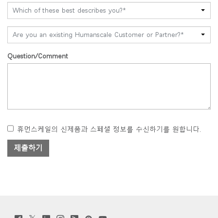
Which of these best describes you?*
Are you an existing Humanscale Customer or Partner?*
Question/Comment
휴먼스케일의 신제품과 스페셜 정보를 수신하기를 원합니다.
Twitter
Facebook
LinkedIn
Instagram
Humanscale
Pinterst
YouTube