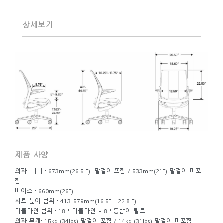
초월한 미학적 디자인을 만드는 데 집중시킵니다.
Eero Saarinen, Marco Zanuso, Henry Dreyfuss 스튜디오에서
상세보기
의 초기 작업부터 Humanscale과의 현재 작업까지 Diffrient의
예지력 있는 재능은 널리 인정되었습니다. Smithsonian의
Cooper-Hewitt, National Design Museum 및 1999 Chrysler
Design Award에서 2002 National Design Award를 수상했습
니다. 최근 몇 년간 Diffrient는 좌석 높이 조정을 위한 공압 실
린더에서 무게 조절식 자동 리클라인까지 수많은 돌파구를 개
척한 카테고리인 사무실 환경, 특히 좌석을 위한 디자인에 그
의 에너지를 집중시켰습니다.
제품 사양
의자 너비 : 673mm(26.5 ") 팔걸이 포함 / 533mm(21") 팔걸이 미포
함
베이스 : 660mm(26")
시트 높이 범위 : 413-579mm(16.5" – 22.8 ")
리클라인 범위 : 18 ° 리클라인 + 8 ° 등받이 틸트
의자 무게: 15kg (34lbs) 팔걸이 포함 / 14kg (31lbs) 팔걸이 미포함