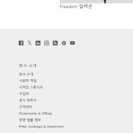
Freedom 컬렉션
Twitter
Facebook
LinkedIn
Instagram
Humanscale
Pinterst
YouTube
(opens
(opens
(opens
(opens
Blog
(opens
(opens
new
new
new
new
(opens
new
new
window)
window)
window)
window)
new
window)
window)
window)
회사 소개
회사 소개
사회적 책임
디자인 스튜디오
구입처
공식 파트너
고객센터
Showrooms & Offices
관련 법률 정보
Press Coverage & Newsroom