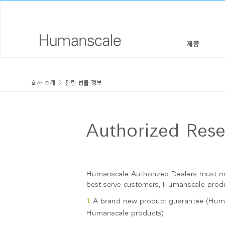
제품
의자 & 스툴
디자이너 툴키트
회사 소개
회사 소개
관련 법률 정보
높이 조절 솔루션
라이브러리 다운로드
사회적 책임
모니터암 & 도킹 시스템
메뉴얼 동영상
디자인 스튜디오
Authorized Resel
키보드 시스템
PRICING GUIDES
뉴스룸
조명
구입처
Humanscale Authorized Dealers must meet
best serve customers, Humanscale prod
구획 패널
공식 파트너
A brand new product guarantee (Human
테크놀로지 툴
GOVERNMENT & EDUCATION
Humanscale products)