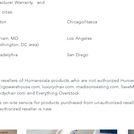
acturer Warranty, and
cities:
ton
Chicago/Itasca
nham, MD
Los Angeles
shington, DC area)
ladelphia
San Diego
t resellers of Humanscale products who are not authorized Huma
국가 선택
, Ergowarehouse.com, luxurychair.com, madisonseating.com, Save
dychair.com and Everything Overstock.
 on-site service for products purchased from unauthorized resel
thorized reseller is new.
인
회원가입
회원가입