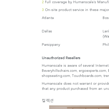
Full coverage by Humanscale’s Manuf
케이블 매니지먼트
On-site product service in these major 
인체공학 사무용 도구
Atlanta
Bos
LAB & HEALTHCARE
Dallas
La
(Wa
Parsippany
Phi
Unauthorized Resellers
Humanscale is aware of several Interne
Beveryhillschairs.com, ergoexperts.com
shopseating.com, Touchboards.com, tren
Humanscale does not warrant or provide
that any product purchased from an unau
로그
컬렉션