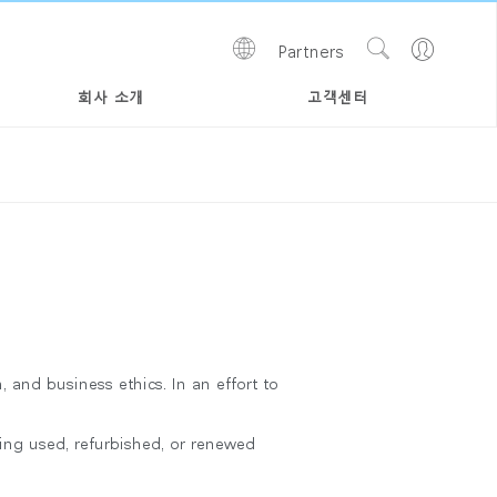
Show
Go
Partners
Regions
Search
to
Site
Profile
회사 소개
고객센터
 and business ethics. In an effort to
ing used, refurbished, or renewed