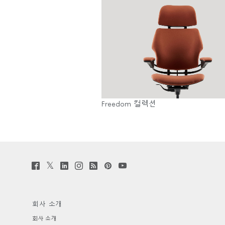
SIGN 
비밀번
Sele
Reg
Freedom 컬렉션
Twitter
Facebook
LinkedIn
Instagram
Humanscale
Pinterst
YouTube
(opens
(opens
(opens
(opens
Blog
(opens
(opens
new
new
new
new
(opens
new
new
window)
window)
window)
window)
new
window)
window)
window)
회사 소개
회사 소개