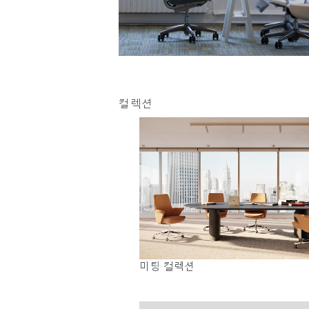
케이블 매니지먼트
인체공학 사무용 도구
LAB & HEALTHCARE
컬렉션
로그
미팅 컬렉션