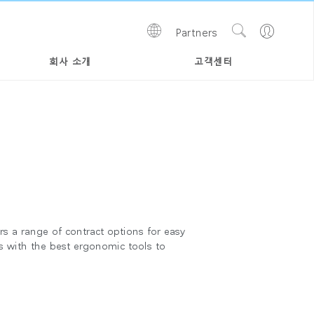
Show
Go
Partners
Regions
Search
to
Site
Profile
회사 소개
고객센터
 a range of contract options for easy
s with the best ergonomic tools to