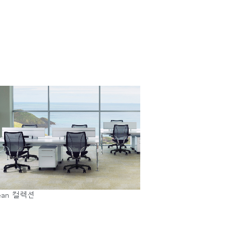
Close
Dialog
Box
ean 컬렉션