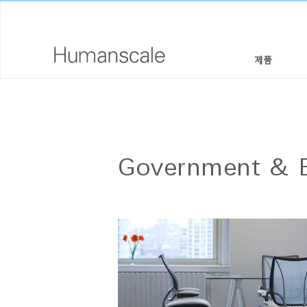
제품
의자 & 스툴
디자이너 툴키트
회사 소개
높이 조절 솔루션
라이브러리 다운로드
사회적 책임
Government & E
모니터암 & 도킹 시스템
메뉴얼 동영상
디자인 스튜디오
키보드 시스템
PRICING GUIDES
뉴스룸
조명
구입처
구획 패널
공식 파트너
테크놀로지 툴
GOVERNMENT & EDUCATION