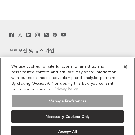
Twitter
Facebook
LinkedIn
Instagram
Humanscale
Pinterst
YouTube
(opens
(opens
(opens
(opens
Blog
(opens
(opens
new
new
new
new
(opens
new
new
window)
window)
window)
window)
new
window)
window)
프로모션 및 뉴스 가입
window)
이메일 가입
We use cookies for site functionality, analytics, and
personalized content and ads. We may share information
회사 소개
with our social media, advertising, and analytics partners.
By clicking “Accept All” or closing this box, you consent
to the use of cookies.
Privacy Policy
인체공학
Manage Preferences
리소스
Necessary Cookies Only
Terms and Conditions
Privacy Policy
Unsubscribe
Ⓒ 2026 Humanscale. All Rights Reserved.
Accept All