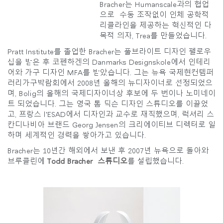
지역 설정
Bracher는 Humanscale과의 협업
으로 수동 조작없이 인체 공학적
리클라인을 제공하는 혁신적인 다
Opens
Opens
Opens
Opens
Opens
Opens
Opens
to
to
to
to
to
to
to
목적 의자, Trea를 만들었습니다.
Facebook
Twitter
Linkedin
Instagram
Humanscale
Pinterest
YouTube
Pratt Institute를 졸업한 Bracher는 풀브라이트 디자인 펠로우
Blog
십을 받은 후 코펜하겐의 Danmarks Designskole에서 인테리
어와 가구 디자인 MFA를 받았습니다. 그는 뉴욕 국제현컨템퍼
러리가구박람회에서 2008년 올해의 뉴디자이너로 선정되었으
며, Bolig의 올해의 국제디자이너상 후보에 두 번이나 노미네이
트 되었습니다. 그는 영국 톰 딕슨 디자인 스튜디오를 이끌었
고, 프랑스 l'ESAD에서 디자인과 교수로 재직했으며, 럭셔리 스
칸디나비아 브랜드 Georg Jensen의 크리에이티브 디렉터로 일
하며 세계적인 경력을 쌓아가고 있습니다.
Bracher는 10년간 해외에서 보낸 후 2007년 뉴욕으로 돌아와
브루클린에
Todd Bracher 스튜디오
를 설립했습니다.