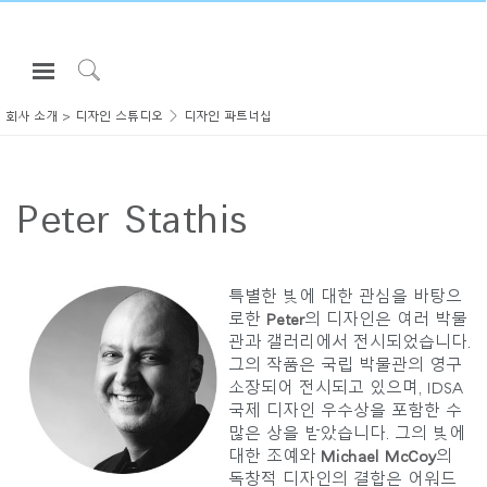
Open
Navigation
Click
Menu
to
회사 소개
>
디자인 스튜디오
디자인 파트너십
로그인 또는 가입하기
Search
제품
Peter Stathis
인체공학
리소스
회사 소개
특별한 빛에 대한 관심을 바탕으
로한
Peter
의 디자인은 여러 박물
고객센터
관과 갤러리에서 전시되었습니다.
그의 작품은 국립 박물관의 영구
소장되어 전시되고 있으며, IDSA
Partners
국제 디자인 우수상을 포함한 수
고객지원
많은 상을 받았습니다. 그의 빛에
대한 조예와
Michael McCoy
의
쇼룸
독창적 디자인의 결합은 어워드