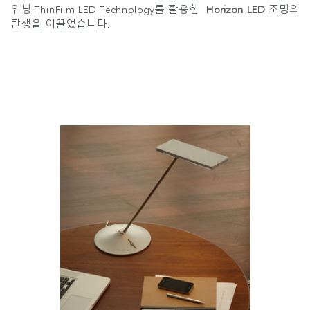
지역 설정
위닝 ThinFilm LED Technology를 활용한
Horizon LED
조명의
탄생을 이끌었습니다.
Opens
Opens
Opens
Opens
Opens
Opens
Opens
to
to
to
to
to
to
to
Facebook
Twitter
Linkedin
Instagram
Humanscale
Pinterest
YouTube
Blog