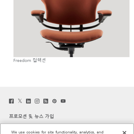
Freedom 컬렉션
Twitter
Facebook
LinkedIn
Instagram
Humanscale
Pinterst
YouTube
(opens
(opens
(opens
(opens
Blog
(opens
(opens
new
new
new
new
(opens
new
new
window)
window)
window)
window)
new
window)
window)
프로모션 및 뉴스 가입
window)
이메일 가입
We use cookies for site functionality, analytics, and