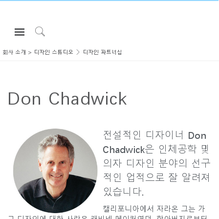
Open
Navigation
Click
Menu
to
회사 소개
>
디자인 스튜디오
디자인 파트너십
로그인 또는 가입하기
Search
제품
Don Chadwick
인체공학
리소스
회사 소개
전설적인 디자이너 Don
Chadwick은 인체공학 및
고객센터
의자 디자인 분야의 선구
적인 업적으로 잘 알려져
Partners
있습니다.
고객지원
쇼룸
캘리포니아에서 자라온 그는 가