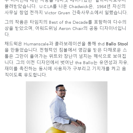
구 디자인에 대한 사랑을 캐비넷 메이커였던 할아버지로부터
지역 설정
물려받았습니다. U.C.LA를 나온 Chadwick은, 1964년 자신의
사무실 창업 전까지 Victor Gruen 건축사무소에서 일했습니다.
Opens
Opens
Opens
Opens
Opens
Opens
Opens
to
to
to
to
to
to
to
그의 작품은 타임지의 Best of the Decade를 포함하여 다수의
Facebook
Twitter
Linkedin
Instagram
Humanscale
Pinterest
YouTube
상을 받았으며, 어워드위닝 Aeron Chair의 공동 디자이너입니
Blog
다.
채드윅은 Humanscale과 콜라보레이션을 통해 thd
Ballo Stool
을 만들었습니다. 전형적인 짐볼에서 영감을 받은 다채로운 스
툴은 그만이 풀어가는 위트와 장난끼 넘치는 해석으로 보여집
니다. 그의 이전 디자인에서 벗어난 the Ballo는 유연성과 자유,
재미를 촉진하는 동시에 사용자가 구부리고 기지개를 켜고 움
직이도록 유도합니다.