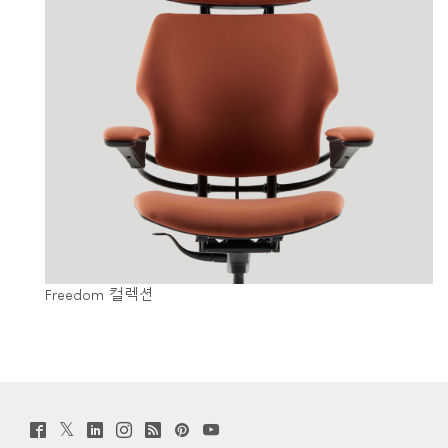
Freedom 컬렉션
Twitter
Facebook
LinkedIn
Instagram
Humanscale
Pinterst
YouTube
(opens
(opens
(opens
(opens
Blog
(opens
(opens