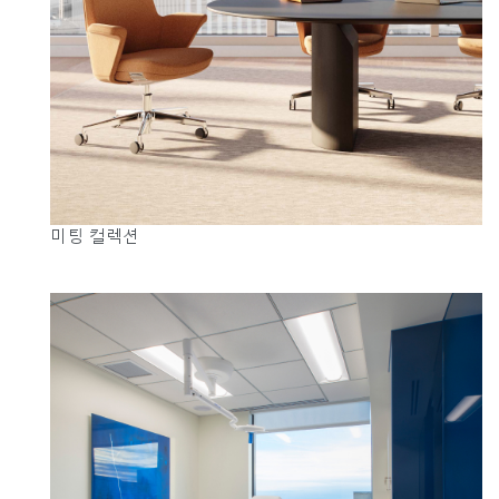
Clos
로그인
회원가입
Dial
Box
회원가입
국가 선택
추천 코드가 있으십니까?
로그인
미팅 컬렉션
SIGN IN WITH SSO
ENTER
비밀번호를 잊으셨나요
Select
Region