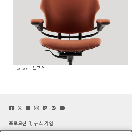
Freedom 컬렉션
Twitter
Facebook
LinkedIn
Instagram
Humanscale
Pinterst
YouTube
(opens
(opens
(opens
(opens
Blog
(opens
(opens
new
new
new
new
(opens
new
new
window)
window)
window)
window)
new
window)
window)
프로모션 및 뉴스 가입
window)