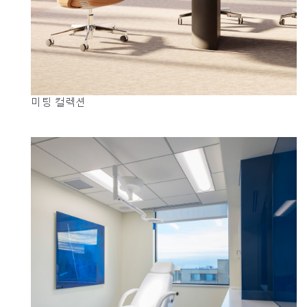
지역 설정
Opens
Opens
Opens
Opens
Opens
Opens
Opens
to
to
to
to
to
to
to
Facebook
Twitter
Linkedin
Instagram
Humanscale
Pinterest
YouTube
Blog
미팅 컬렉션