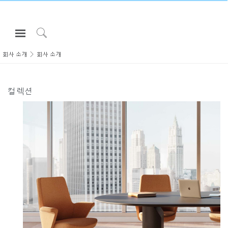
Open
Navigation
Click
Menu
to
회사 소개
회사 소개
로그인 또는 가입하기
Search
제품
컬렉션
인체공학
리소스
회사 소개
고객센터
Partners
고객지원
쇼룸